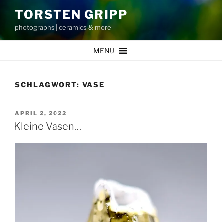
Zum
TORSTEN GRIPP
Inhalt
photographs | ceramics & more
springen
MENU
SCHLAGWORT:
VASE
VERÖFFENTLICHT
APRIL 2, 2022
AM
Kleine Vasen…