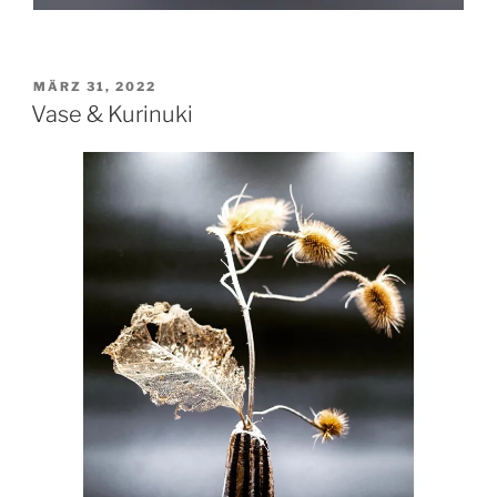
VERÖFFENTLICHT
MÄRZ 31, 2022
AM
Vase & Kurinuki