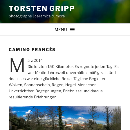
Zum
TORSTEN GRIPP
Inhalt
photographs | ceramics & more
springen
MENU
CAMINO FRANCÉS
M
ärz 2014.
Die letzten 150 Kilometer. Es regnete jeden Tag. Es
war für die Jahreszeit unverhältnismäßig kalt. Und
doch… es war eine glückliche Reise. Tägliche Begleiter:
Wolken, Sonnenschein, Regen, Hagel, Menschen.
Unverzichtbar: Begegnungen, Erlebnisse und daraus
resultierende Erfahrungen.