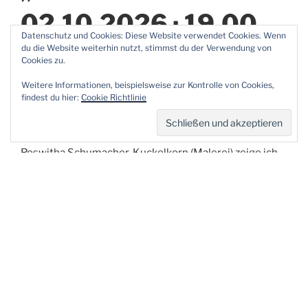
02.10.2026 · 19.00
Datenschutz und Cookies: Diese Website verwendet Cookies. Wenn
Uhr · Städtische
du die Website weiterhin nutzt, stimmst du der Verwendung von
Cookies zu.
Galerie Wesseling
Weitere Informationen, beispielsweise zur Kontrolle von Cookies,
findest du hier:
Cookie Richtlinie
Ich freue mich auf Ihren Besuch. Zusammen mit
Roswitha Schumacher-Kuckelkorn (Malerei) zeige ich
Fotografien und Keramik.
Der Eintritt ist frei. Bei einem Glas Wein und kleinen
Knabbereien wollen wir uns Zeit nehmen für Kunst,
Gespräche und Begegnungen.
Mehr Informationen:
https://farbeberuehrt.de