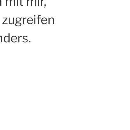
 mit mir,
 zugreifen
anders.