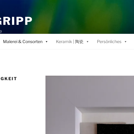
GRIPP
e
Malerei & Consorten
Keramik | 陶瓷
Persönliches
IGKEIT