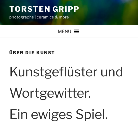
Zum
TORSTEN GRIPP
Inhalt
photographs | ceramics & more
springen
MENU
ÜBER DIE KUNST
Kunstgeflüster und
Wortgewitter.
Ein ewiges Spiel.