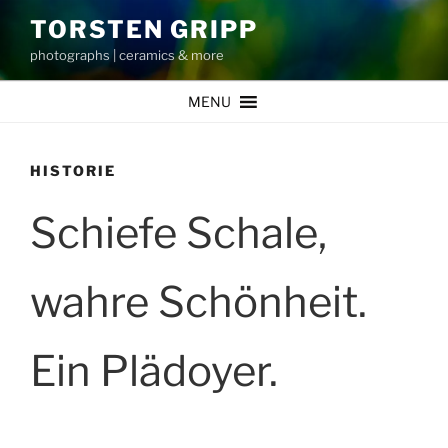
Zum
TORSTEN GRIPP
Inhalt
photographs | ceramics & more
springen
MENU
HISTORIE
Schiefe Schale,
wahre Schönheit.
Ein Plädoyer.