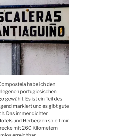
 Compostela habe ich den
elegenen portugiesischen
 gewählt. Es ist ein Teil des
gend markiert und es gibt gute
ch. Das immer dichter
otels und Herbergen spielt mir
trecke mit 260 Kilometern
mlos erreichbar.