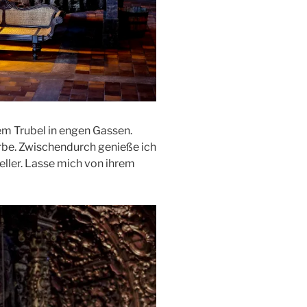
em Trubel in engen Gassen.
rbe. Zwischendurch genieße ich
keller. Lasse mich von ihrem