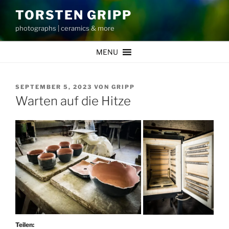
Zum
TORSTEN GRIPP
Inhalt
photographs | ceramics & more
springen
MENU
VERÖFFENTLICHT
SEPTEMBER 5, 2023
VON
GRIPP
AM
Warten auf die Hitze
Teilen: