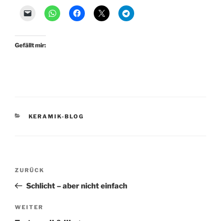
Gefällt mir:
KATEGORIEN
KERAMIK-BLOG
Beitragsnavigation
Vorheriger
ZURÜCK
Beitrag
Schlicht – aber nicht einfach
Nächster
WEITER
Beitrag