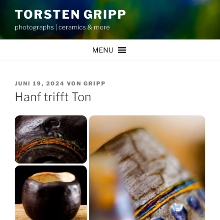
Zum
TORSTEN GRIPP
Inhalt
photographs | ceramics & more
springen
MENU
VERÖFFENTLICHT
JUNI 19, 2024
VON
GRIPP
AM
Hanf trifft Ton