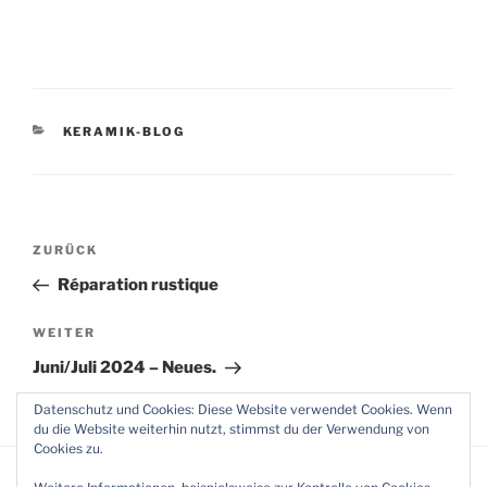
KATEGORIEN
KERAMIK-BLOG
Beitragsnavigation
Vorheriger
ZURÜCK
Beitrag
Réparation rustique
Nächster
WEITER
Beitrag
Juni/Juli 2024 – Neues.
Datenschutz und Cookies: Diese Website verwendet Cookies. Wenn
du die Website weiterhin nutzt, stimmst du der Verwendung von
Cookies zu.