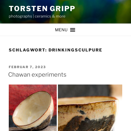
Zum
TORSTEN GRIPP
Inhalt
photographs | ceramics & more
springen
MENU
SCHLAGWORT:
DRINKINGSCULPURE
VERÖFFENTLICHT
FEBRUAR 7, 2023
AM
Chawan experiments