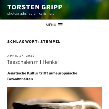
Zum
TORSTEN GRIPP
Inhalt
photographs | ceramics & more
springen
MENU
SCHLAGWORT:
STEMPEL
VERÖFFENTLICHT
APRIL 17, 2022
AM
Teeschalen mit Henkel
Asiatische Kultur trifft auf europäische
Gewohnheiten