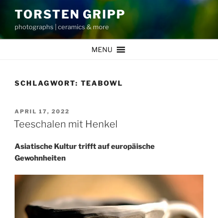
Zum
TORSTEN GRIPP
Inhalt
photographs | ceramics & more
springen
MENU
SCHLAGWORT:
TEABOWL
VERÖFFENTLICHT
APRIL 17, 2022
AM
Teeschalen mit Henkel
Asiatische Kultur trifft auf europäische
Gewohnheiten