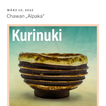
VERÖFFENTLICHT
MÄRZ 10, 2022
AM
Chawan „Alpaka“