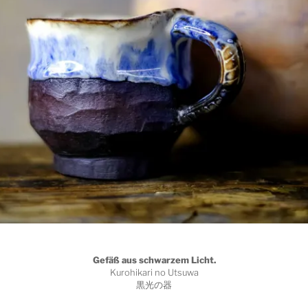
Gefäß aus schwarzem Licht.
Kurohikari no Utsuwa
黒光の器