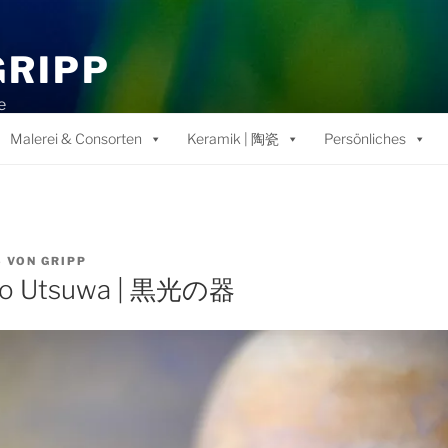
GRIPP
e
Malerei & Consorten
Keramik | 陶瓷
Persönliches
5
VON
GRIPP
 no Utsuwa | 黒光の器