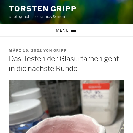
Zum
TORSTEN GRIPP
Inhalt
photographs | ceramics & more
springen
MENU
VERÖFFENTLICHT
MÄRZ 16, 2022
VON
GRIPP
AM
Das Testen der Glasurfarben geht
in die nächste Runde