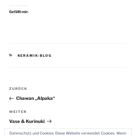
Gefällt mir:
KATEGORIEN
KERAMIK-BLOG
Beitragsnavigation
Vorheriger
ZURÜCK
Beitrag
Chawan „Alpaka“
Nächster
WEITER
Beitrag
Vase & Kurinuki
Datenschutz und Cookies: Diese Website verwendet Cookies. Wenn