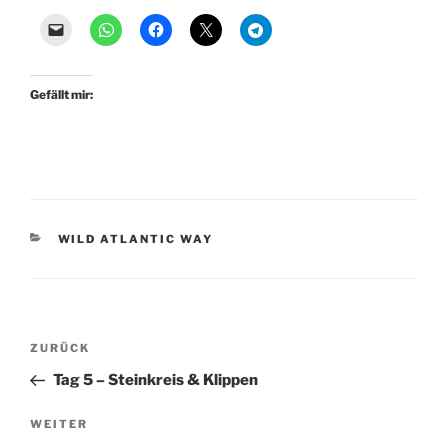
Gefällt mir:
KATEGORIEN
WILD ATLANTIC WAY
Beitragsnavigation
Vorheriger
ZURÜCK
Beitrag
Tag 5 – Steinkreis & Klippen
Nächster
WEITER