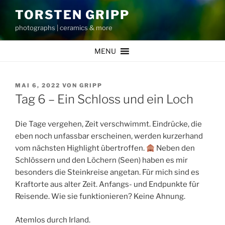
Zum
TORSTEN GRIPP
Inhalt
photographs | ceramics & more
springen
MENU
VERÖFFENTLICHT
MAI 6, 2022
VON
GRIPP
AM
Tag 6 – Ein Schloss und ein Loch
Die Tage vergehen, Zeit verschwimmt. Eindrücke, die
eben noch unfassbar erscheinen, werden kurzerhand
vom nächsten Highlight übertroffen.
Neben den
Schlössern und den Löchern (Seen) haben es mir
besonders die Steinkreise angetan. Für mich sind es
Kraftorte aus alter Zeit. Anfangs- und Endpunkte für
Reisende. Wie sie funktionieren? Keine Ahnung.
Atemlos durch Irland.