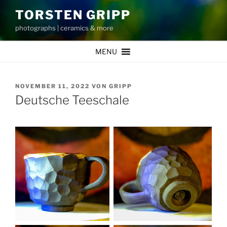
Zum
TORSTEN GRIPP
Inhalt
photographs | ceramics & more
springen
MENU
VERÖFFENTLICHT
NOVEMBER 11, 2022
VON
GRIPP
AM
Deutsche Teeschale