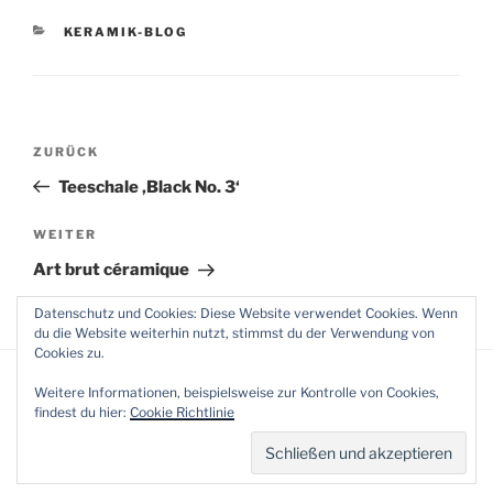
KATEGORIEN
KERAMIK-BLOG
Beitragsnavigation
Vorheriger
ZURÜCK
Beitrag
Teeschale ‚Black No. 3‘
Nächster
WEITER
Beitrag
Art brut céramique
Datenschutz und Cookies: Diese Website verwendet Cookies. Wenn
du die Website weiterhin nutzt, stimmst du der Verwendung von
Cookies zu.
Weitere Informationen, beispielsweise zur Kontrolle von Cookies,
findest du hier:
Cookie Richtlinie
© Gripp (2009 - 2026)