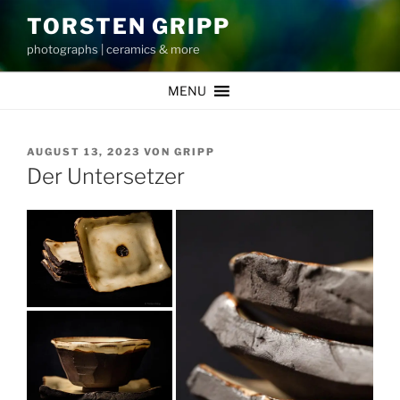
Zum
TORSTEN GRIPP
Inhalt
photographs | ceramics & more
springen
MENU
VERÖFFENTLICHT
AUGUST 13, 2023
VON
GRIPP
AM
Der Untersetzer