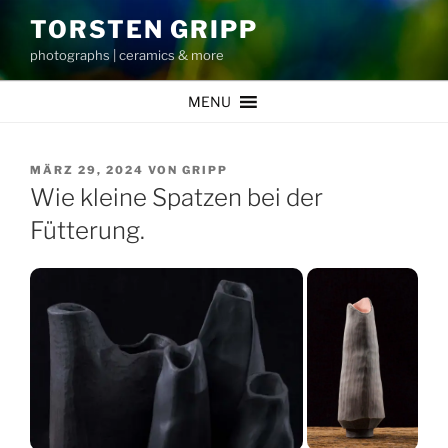
Zum
TORSTEN GRIPP
Inhalt
photographs | ceramics & more
springen
MENU
VERÖFFENTLICHT
MÄRZ 29, 2024
VON
GRIPP
AM
Wie kleine Spatzen bei der
Fütterung.