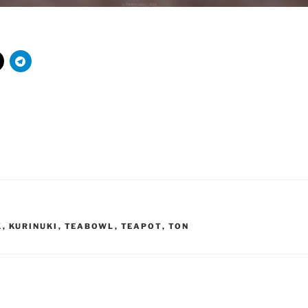
R
K
,
KURINUKI
,
TEABOWL
,
TEAPOT
,
TON
igation