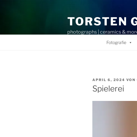
Zum
Inhalt
TORSTEN 
springen
photographs | ceramics & mor
Fotografie
VERÖFFENTLICHT
APRIL 6, 2024
VON
AM
Spielerei