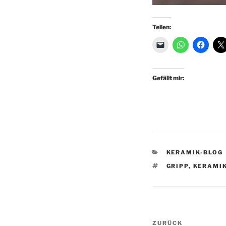
Teilen:
Gefällt mir:
KATEGORIEN
KERAMIK-BLOG
SCHLAGWÖRTE
GRIPP
,
KERAMI
Beitragsnav
Vorheriger
ZURÜCK