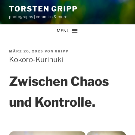
Zum
TORSTEN GRIPP
Inhalt
photographs | ceramics & more
springen
MENU
VERÖFFENTLICHT
MÄRZ 20, 2025
VON
GRIPP
AM
Kokoro-Kurinuki
Zwischen Chaos
und Kontrolle.