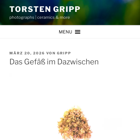
Zum
TORSTEN GRIPP
Inhalt
photographs | ceramics & more
springen
MENU
VERÖFFENTLICHT
MÄRZ 20, 2026
VON
GRIPP
AM
Das Gefäß im Dazwischen