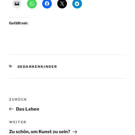
Gefällt mir:
KATEGORIEN
GEDANKENKINDER
Beitragsnavigation
Vorheriger
ZURÜCK
Beitrag
Das Leben
Nächster
WEITER
Beitrag
Zu schön, um Kunst zu sein?