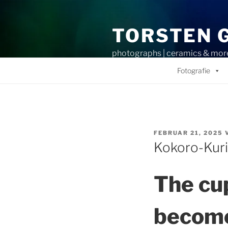
Zum
Inhalt
TORSTEN 
springen
photographs | ceramics & mor
Fotografie
VERÖFFENTLICHT
FEBRUAR 21, 2025
AM
Kokoro-Kuri
The cup
become