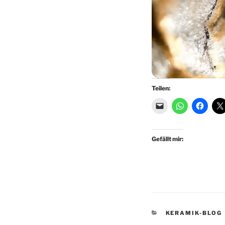
Teilen:
Gefällt mir:
KATEGORIEN
KERAMIK-BLOG