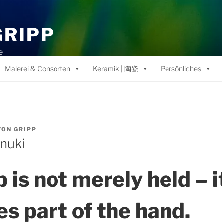
GRIPP
e
Malerei & Consorten
Keramik | 陶瓷
Persönliches
VON
GRIPP
nuki
 is not merely held – i
s part of the hand.