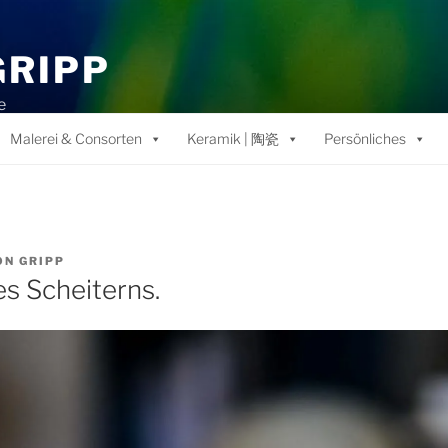
GRIPP
e
Malerei & Consorten
Keramik | 陶瓷
Persönliches
ON
GRIPP
es Scheiterns.