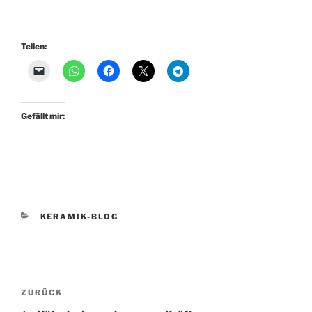
Teilen:
Gefällt mir:
KATEGORIEN
KERAMIK-BLOG
Beitragsnavigation
Vorheriger
ZURÜCK
Beitrag