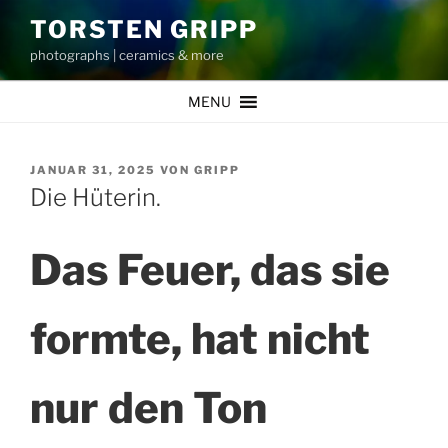
Zum
TORSTEN GRIPP
Inhalt
photographs | ceramics & more
springen
MENU
VERÖFFENTLICHT
JANUAR 31, 2025
VON
GRIPP
AM
Die Hüterin.
Das Feuer, das sie
formte, hat nicht
nur den Ton