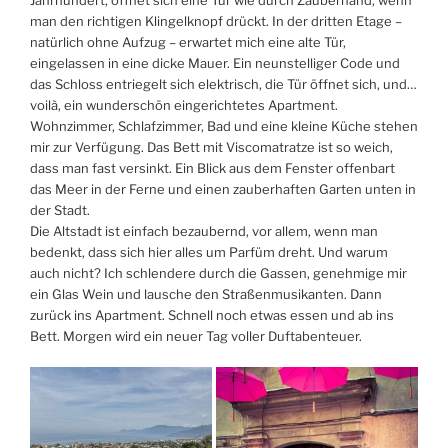
Jahrhundert, öffnet sich eine Tür wie durch Zauberhand, wenn
man den richtigen Klingelknopf drückt. In der dritten Etage –
natürlich ohne Aufzug – erwartet mich eine alte Tür,
eingelassen in eine dicke Mauer. Ein neunstelliger Code und
das Schloss entriegelt sich elektrisch, die Tür öffnet sich, und…
voilà, ein wunderschön eingerichtetes Apartment.
Wohnzimmer, Schlafzimmer, Bad und eine kleine Küche stehen
mir zur Verfügung. Das Bett mit Viscomatratze ist so weich,
dass man fast versinkt. Ein Blick aus dem Fenster offenbart
das Meer in der Ferne und einen zauberhaften Garten unten in
der Stadt.
Die Altstadt ist einfach bezaubernd, vor allem, wenn man
bedenkt, dass sich hier alles um Parfüm dreht. Und warum
auch nicht? Ich schlendere durch die Gassen, genehmige mir
ein Glas Wein und lausche den Straßenmusikanten. Dann
zurück ins Apartment. Schnell noch etwas essen und ab ins
Bett. Morgen wird ein neuer Tag voller Duftabenteuer.