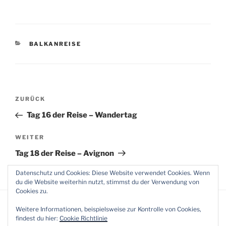
KATEGORIEN
BALKANREISE
Beitragsnavigation
Vorheriger
ZURÜCK
Beitrag
Tag 16 der Reise – Wandertag
Nächster
WEITER
Beitrag
Tag 18 der Reise – Avignon
Datenschutz und Cookies: Diese Website verwendet Cookies. Wenn
du die Website weiterhin nutzt, stimmst du der Verwendung von
Cookies zu.
Weitere Informationen, beispielsweise zur Kontrolle von Cookies,
findest du hier:
Cookie Richtlinie