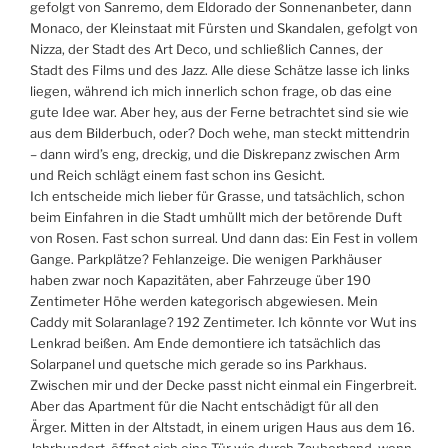
gefolgt von Sanremo, dem Eldorado der Sonnenanbeter, dann
Monaco, der Kleinstaat mit Fürsten und Skandalen, gefolgt von
Nizza, der Stadt des Art Deco, und schließlich Cannes, der
Stadt des Films und des Jazz. Alle diese Schätze lasse ich links
liegen, während ich mich innerlich schon frage, ob das eine
gute Idee war. Aber hey, aus der Ferne betrachtet sind sie wie
aus dem Bilderbuch, oder? Doch wehe, man steckt mittendrin
– dann wird’s eng, dreckig, und die Diskrepanz zwischen Arm
und Reich schlägt einem fast schon ins Gesicht.
Ich entscheide mich lieber für Grasse, und tatsächlich, schon
beim Einfahren in die Stadt umhüllt mich der betörende Duft
von Rosen. Fast schon surreal. Und dann das: Ein Fest in vollem
Gange. Parkplätze? Fehlanzeige. Die wenigen Parkhäuser
haben zwar noch Kapazitäten, aber Fahrzeuge über 190
Zentimeter Höhe werden kategorisch abgewiesen. Mein
Caddy mit Solaranlage? 192 Zentimeter. Ich könnte vor Wut ins
Lenkrad beißen. Am Ende demontiere ich tatsächlich das
Solarpanel und quetsche mich gerade so ins Parkhaus.
Zwischen mir und der Decke passt nicht einmal ein Fingerbreit.
Aber das Apartment für die Nacht entschädigt für all den
Ärger. Mitten in der Altstadt, in einem urigen Haus aus dem 16.