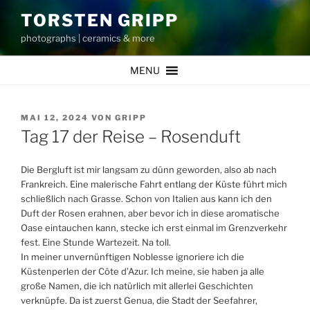
Zum
TORSTEN GRIPP
Inhalt
photographs | ceramics & more
springen
MENU
VERÖFFENTLICHT
MAI 12, 2024
VON
GRIPP
AM
Tag 17 der Reise – Rosenduft
Die Bergluft ist mir langsam zu dünn geworden, also ab nach
Frankreich. Eine malerische Fahrt entlang der Küste führt mich
schließlich nach Grasse. Schon von Italien aus kann ich den
Duft der Rosen erahnen, aber bevor ich in diese aromatische
Oase eintauchen kann, stecke ich erst einmal im Grenzverkehr
fest. Eine Stunde Wartezeit. Na toll.
In meiner unvernünftigen Noblesse ignoriere ich die
Küstenperlen der Côte d’Azur. Ich meine, sie haben ja alle
große Namen, die ich natürlich mit allerlei Geschichten
verknüpfe. Da ist zuerst Genua, die Stadt der Seefahrer,