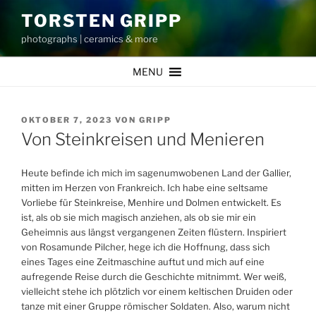
Zum
TORSTEN GRIPP
Inhalt
photographs | ceramics & more
springen
MENU
VERÖFFENTLICHT
OKTOBER 7, 2023
VON
GRIPP
AM
Von Steinkreisen und Menieren
Heute befinde ich mich im sagenumwobenen Land der Gallier,
mitten im Herzen von Frankreich. Ich habe eine seltsame
Vorliebe für Steinkreise, Menhire und Dolmen entwickelt. Es
ist, als ob sie mich magisch anziehen, als ob sie mir ein
Geheimnis aus längst vergangenen Zeiten flüstern. Inspiriert
von Rosamunde Pilcher, hege ich die Hoffnung, dass sich
eines Tages eine Zeitmaschine auftut und mich auf eine
aufregende Reise durch die Geschichte mitnimmt. Wer weiß,
vielleicht stehe ich plötzlich vor einem keltischen Druiden oder
tanze mit einer Gruppe römischer Soldaten. Also, warum nicht