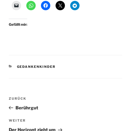
Gefällt mir:
KATEGORIEN
GEDANKENKINDER
Beitragsnavigation
Vorheriger
ZURÜCK
Beitrag
Berührgut
Nächster
WEITER
Beitrag
Der Horizont zieht um