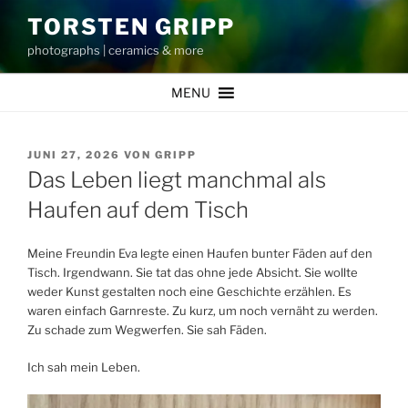
Zum
TORSTEN GRIPP
Inhalt
photographs | ceramics & more
springen
MENU
VERÖFFENTLICHT
JUNI 27, 2026
VON
GRIPP
AM
Das Leben liegt manchmal als
Haufen auf dem Tisch
Meine Freundin Eva legte einen Haufen bunter Fäden auf den
Tisch. Irgendwann. Sie tat das ohne jede Absicht. Sie wollte
weder Kunst gestalten noch eine Geschichte erzählen. Es
waren einfach Garnreste. Zu kurz, um noch vernäht zu werden.
Zu schade zum Wegwerfen. Sie sah Fäden.
Ich sah mein Leben.