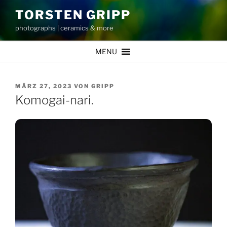
Zum
TORSTEN GRIPP
Inhalt
photographs | ceramics & more
springen
MENU
VERÖFFENTLICHT
MÄRZ 27, 2023
VON
GRIPP
AM
Komogai-nari.