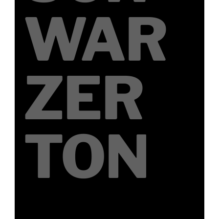
WAR
ZER
TON