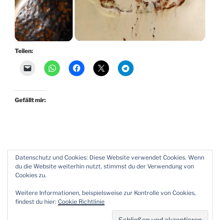
Teilen:
Gefällt mir:
Datenschutz und Cookies: Diese Website verwendet Cookies. Wenn
du die Website weiterhin nutzt, stimmst du der Verwendung von
KATEGORIEN
KERAMIK-BLOG
Cookies zu.
SCHLAGWÖRTER
CHAWAN
,
GRIPP
,
KERAMIK
,
KOMOGAI-NARI
,
Weitere Informationen, beispielsweise zur Kontrolle von Cookies,
KURINUKI
,
TEABOWL
,
TEESCHALE
findest du hier:
Cookie Richtlinie